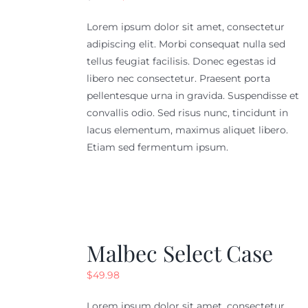
price
price
Lorem ipsum dolor sit amet, consectetur
was:
is:
adipiscing elit. Morbi consequat nulla sed
$18.99.
$14.99.
tellus feugiat facilisis. Donec egestas id
libero nec consectetur. Praesent porta
pellentesque urna in gravida. Suspendisse et
convallis odio. Sed risus nunc, tincidunt in
lacus elementum, maximus aliquet libero.
Etiam sed fermentum ipsum.
Malbec Select Case
$
49.98
Lorem ipsum dolor sit amet, consectetur