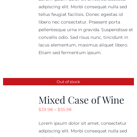
adipiscing elit. Morbi consequat nulla sed
tellus feugiat facilisis. Donec egestas id
libero nec consectetur. Praesent porta
pellentesque urna in gravida. Suspendisse et
convallis odio. Sed risus nunc, tincidunt in
lacus elementum, maximus aliquet libero.
Etiam sed fermentum ipsum.
Out of stock
Mixed Case of Wine
Price
$
39.98
–
$
55.98
range:
Lorem ipsum dolor sit amet, consectetur
$39.98
adipiscing elit. Morbi consequat nulla sed
through